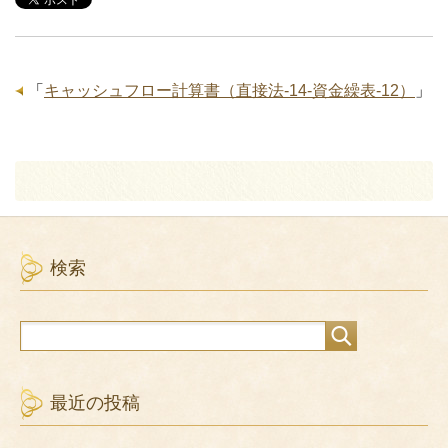
「
キャッシュフロー計算書（直接法-14-資金繰表-12）
」
検索
最近の投稿