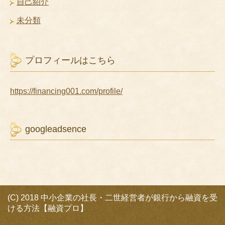
自己紹介
未分類
プロフィールはこちら
https://financing001.com/profile/
googleadsence
(C) 2018 中小企業の社長・二世経営者が銀行から融資を受
ける方法【融資プロ】