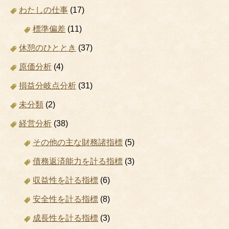
わたしの仕事
(17)
標準偏差
(11)
休憩のひととき
(37)
原価分析
(4)
損益分岐点分析
(31)
未分類
(2)
経営分析
(38)
その他の主な財務諸指標
(5)
債務返済能力を計る指標
(3)
収益性を計る指標
(6)
安全性を計る指標
(8)
成長性を計る指標
(3)