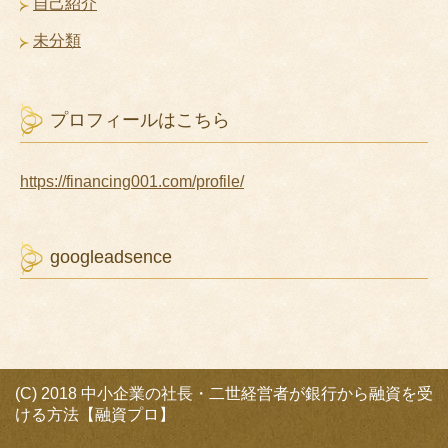
自己紹介
未分類
プロフィールはこちら
https://financing001.com/profile/
googleadsence
(C) 2018 中小企業の社長・二世経営者が銀行から融資を受
ける方法【融資プロ】