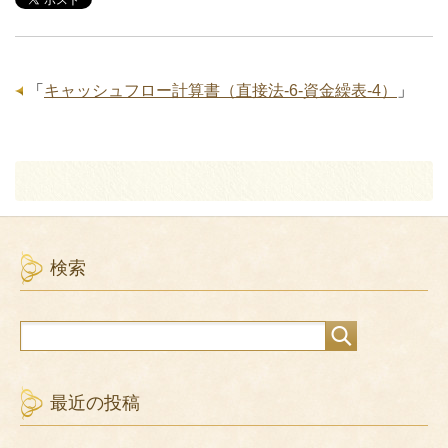
「
キャッシュフロー計算書（直接法-6-資金繰表-4）
」
検索
最近の投稿