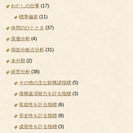
わたしの仕事
(17)
標準偏差
(11)
休憩のひととき
(37)
原価分析
(4)
損益分岐点分析
(31)
未分類
(2)
経営分析
(38)
その他の主な財務諸指標
(5)
債務返済能力を計る指標
(3)
収益性を計る指標
(6)
安全性を計る指標
(8)
成長性を計る指標
(3)