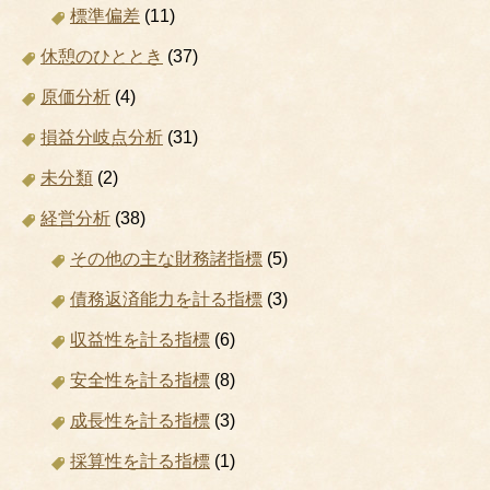
標準偏差
(11)
休憩のひととき
(37)
原価分析
(4)
損益分岐点分析
(31)
未分類
(2)
経営分析
(38)
その他の主な財務諸指標
(5)
債務返済能力を計る指標
(3)
収益性を計る指標
(6)
安全性を計る指標
(8)
成長性を計る指標
(3)
採算性を計る指標
(1)