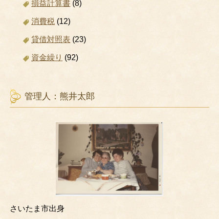
損益計算書
(8)
消費税
(12)
貸借対照表
(23)
資金繰り
(92)
管理人：熊井太郎
さいたま市出身