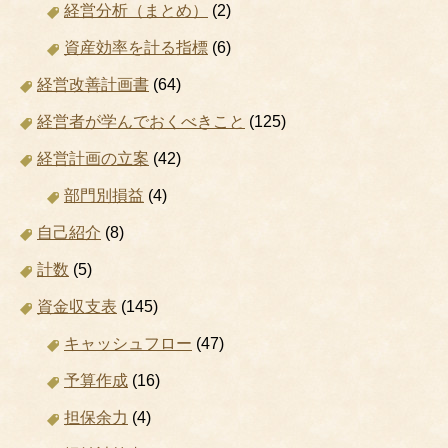
経営分析（まとめ）
(2)
資産効率を計る指標
(6)
経営改善計画書
(64)
経営者が学んでおくべきこと
(125)
経営計画の立案
(42)
部門別損益
(4)
自己紹介
(8)
計数
(5)
資金収支表
(145)
キャッシュフロー
(47)
予算作成
(16)
担保余力
(4)