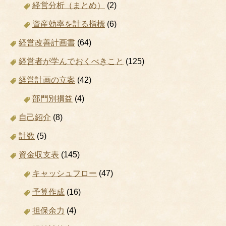
経営分析（まとめ）
(2)
資産効率を計る指標
(6)
経営改善計画書
(64)
経営者が学んでおくべきこと
(125)
経営計画の立案
(42)
部門別損益
(4)
自己紹介
(8)
計数
(5)
資金収支表
(145)
キャッシュフロー
(47)
予算作成
(16)
担保余力
(4)