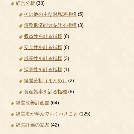
経営分析
(38)
その他の主な財務諸指標
(5)
債務返済能力を計る指標
(3)
収益性を計る指標
(6)
安全性を計る指標
(8)
成長性を計る指標
(3)
採算性を計る指標
(1)
経営分析（まとめ）
(2)
資産効率を計る指標
(6)
経営改善計画書
(64)
経営者が学んでおくべきこと
(125)
経営計画の立案
(42)