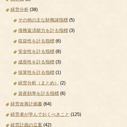
経営分析
(38)
その他の主な財務諸指標
(5)
債務返済能力を計る指標
(3)
収益性を計る指標
(6)
安全性を計る指標
(8)
成長性を計る指標
(3)
採算性を計る指標
(1)
経営分析（まとめ）
(2)
資産効率を計る指標
(6)
経営改善計画書
(64)
経営者が学んでおくべきこと
(125)
経営計画の立案
(42)