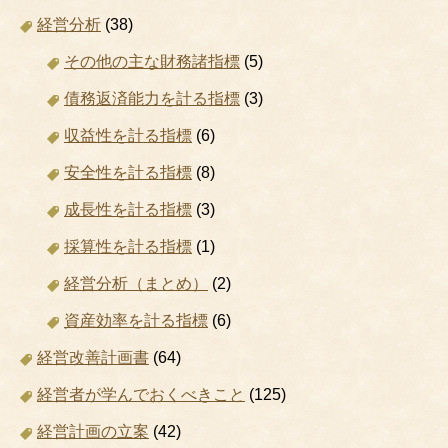
経営分析
(38)
その他の主な財務諸指標
(5)
債務返済能力を計る指標
(3)
収益性を計る指標
(6)
安全性を計る指標
(8)
成長性を計る指標
(3)
採算性を計る指標
(1)
経営分析（まとめ）
(2)
資産効率を計る指標
(6)
経営改善計画書
(64)
経営者が学んでおくべきこと
(125)
経営計画の立案
(42)