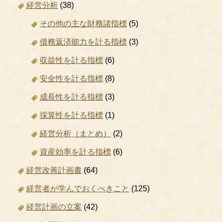
経営分析
(38)
その他の主な財務諸指標
(5)
債務返済能力を計る指標
(3)
収益性を計る指標
(6)
安全性を計る指標
(8)
成長性を計る指標
(3)
採算性を計る指標
(1)
経営分析（まとめ）
(2)
資産効率を計る指標
(6)
経営改善計画書
(64)
経営者が学んでおくべきこと
(125)
経営計画の立案
(42)