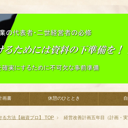
計画書
休憩のひととき
自
ける方法【融資プロ】
TOP
経営改善計画五年目（計画・実