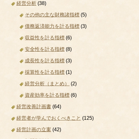
経営分析
(38)
その他の主な財務諸指標
(5)
債務返済能力を計る指標
(3)
収益性を計る指標
(6)
安全性を計る指標
(8)
成長性を計る指標
(3)
採算性を計る指標
(1)
経営分析（まとめ）
(2)
資産効率を計る指標
(6)
経営改善計画書
(64)
経営者が学んでおくべきこと
(125)
経営計画の立案
(42)