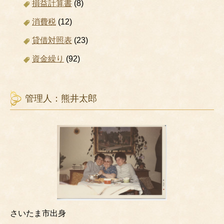
損益計算書
(8)
消費税
(12)
貸借対照表
(23)
資金繰り
(92)
管理人：熊井太郎
さいたま市出身