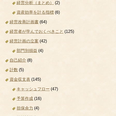
経営分析（まとめ）
(2)
資産効率を計る指標
(6)
経営改善計画書
(64)
経営者が学んでおくべきこと
(125)
経営計画の立案
(42)
部門別損益
(4)
自己紹介
(8)
計数
(5)
資金収支表
(145)
キャッシュフロー
(47)
予算作成
(16)
担保余力
(4)