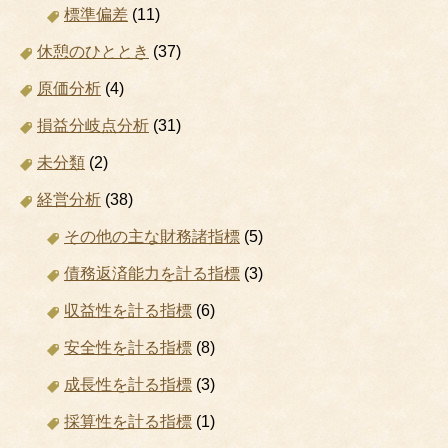
標準偏差
(11)
休憩のひととき
(37)
原価分析
(4)
損益分岐点分析
(31)
未分類
(2)
経営分析
(38)
その他の主な財務諸指標
(5)
債務返済能力を計る指標
(3)
収益性を計る指標
(6)
安全性を計る指標
(8)
成長性を計る指標
(3)
採算性を計る指標
(1)