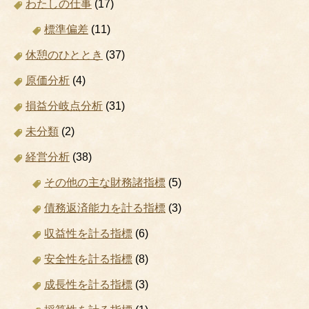
わたしの仕事
(17)
標準偏差
(11)
休憩のひととき
(37)
原価分析
(4)
損益分岐点分析
(31)
未分類
(2)
経営分析
(38)
その他の主な財務諸指標
(5)
債務返済能力を計る指標
(3)
収益性を計る指標
(6)
安全性を計る指標
(8)
成長性を計る指標
(3)