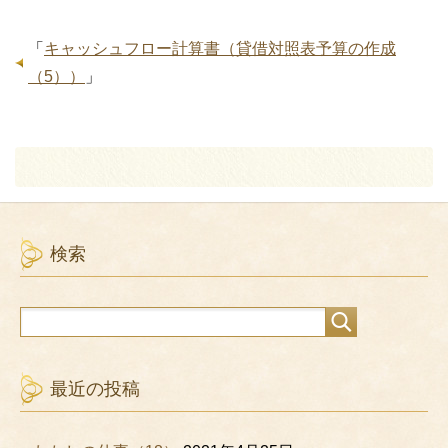
「
キャッシュフロー計算書（貸借対照表予算の作成
（5））
」
検索
最近の投稿