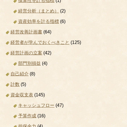
採算性を計る指標
(1)
経営分析（まとめ）
(2)
資産効率を計る指標
(6)
経営改善計画書
(64)
経営者が学んでおくべきこと
(125)
経営計画の立案
(42)
部門別損益
(4)
自己紹介
(8)
計数
(5)
資金収支表
(145)
キャッシュフロー
(47)
予算作成
(16)
担保余力
(4)