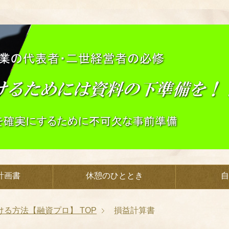
計画書
休憩のひととき
自
ける方法【融資プロ】
TOP
損益計算書