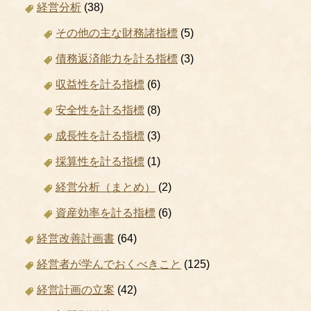
経営分析
(38)
その他の主な財務諸指標
(5)
債務返済能力を計る指標
(3)
収益性を計る指標
(6)
安全性を計る指標
(8)
成長性を計る指標
(3)
採算性を計る指標
(1)
経営分析（まとめ）
(2)
資産効率を計る指標
(6)
経営改善計画書
(64)
経営者が学んでおくべきこと
(125)
経営計画の立案
(42)