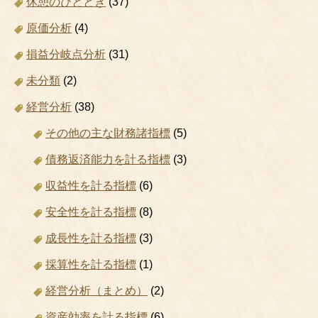
休憩のひととき
(37)
原価分析
(4)
損益分岐点分析
(31)
未分類
(2)
経営分析
(38)
その他の主な財務諸指標
(5)
債務返済能力を計る指標
(3)
収益性を計る指標
(6)
安全性を計る指標
(8)
成長性を計る指標
(3)
採算性を計る指標
(1)
経営分析（まとめ）
(2)
資産効率を計る指標
(6)