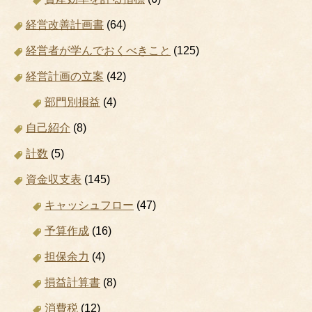
経営改善計画書
(64)
経営者が学んでおくべきこと
(125)
経営計画の立案
(42)
部門別損益
(4)
自己紹介
(8)
計数
(5)
資金収支表
(145)
キャッシュフロー
(47)
予算作成
(16)
担保余力
(4)
損益計算書
(8)
消費税
(12)