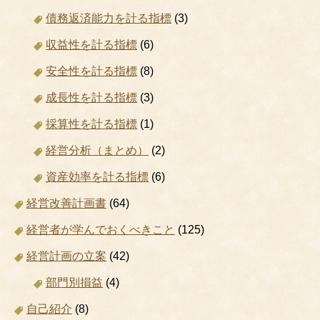
債務返済能力を計る指標
(3)
収益性を計る指標
(6)
安全性を計る指標
(8)
成長性を計る指標
(3)
採算性を計る指標
(1)
経営分析（まとめ）
(2)
資産効率を計る指標
(6)
経営改善計画書
(64)
経営者が学んでおくべきこと
(125)
経営計画の立案
(42)
部門別損益
(4)
自己紹介
(8)