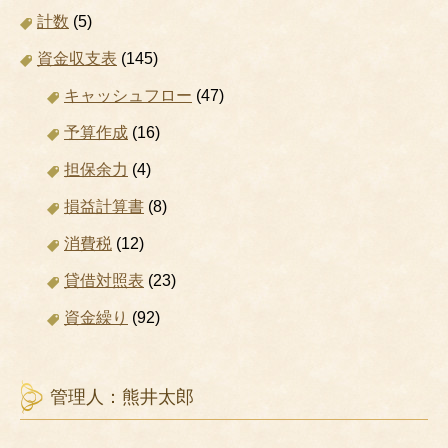
計数
(5)
資金収支表
(145)
キャッシュフロー
(47)
予算作成
(16)
担保余力
(4)
損益計算書
(8)
消費税
(12)
貸借対照表
(23)
資金繰り
(92)
管理人：熊井太郎