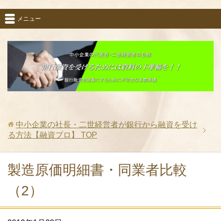
メニュー
中小企業の社長・二世経営者が銀行から融資を受け
る方法【融資プロ】
TOP
製造原価明細書・同業者比較
（2）