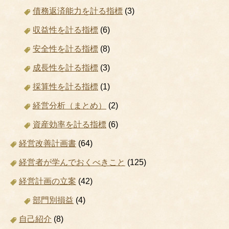
債務返済能力を計る指標
(3)
収益性を計る指標
(6)
安全性を計る指標
(8)
成長性を計る指標
(3)
採算性を計る指標
(1)
経営分析（まとめ）
(2)
資産効率を計る指標
(6)
経営改善計画書
(64)
経営者が学んでおくべきこと
(125)
経営計画の立案
(42)
部門別損益
(4)
自己紹介
(8)