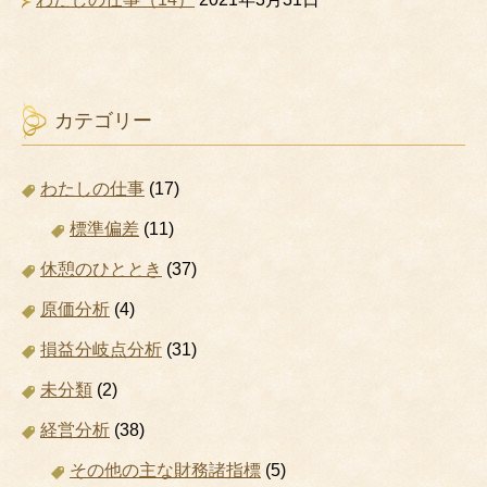
カテゴリー
わたしの仕事
(17)
標準偏差
(11)
休憩のひととき
(37)
原価分析
(4)
損益分岐点分析
(31)
未分類
(2)
経営分析
(38)
その他の主な財務諸指標
(5)