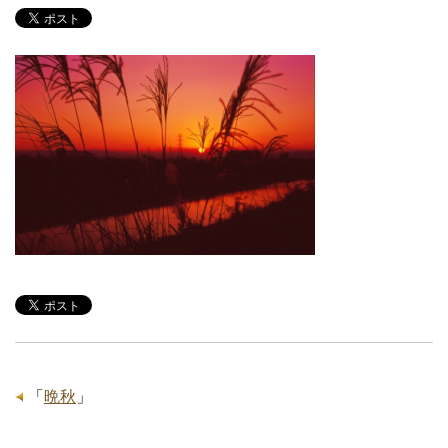
「
晩秋
」