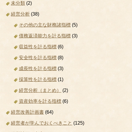
未分類
(2)
経営分析
(38)
その他の主な財務諸指標
(5)
債務返済能力を計る指標
(3)
収益性を計る指標
(6)
安全性を計る指標
(8)
成長性を計る指標
(3)
採算性を計る指標
(1)
経営分析（まとめ）
(2)
資産効率を計る指標
(6)
経営改善計画書
(64)
経営者が学んでおくべきこと
(125)