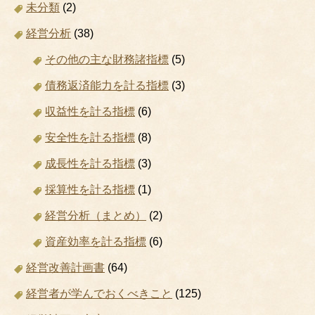
未分類
(2)
経営分析
(38)
その他の主な財務諸指標
(5)
債務返済能力を計る指標
(3)
収益性を計る指標
(6)
安全性を計る指標
(8)
成長性を計る指標
(3)
採算性を計る指標
(1)
経営分析（まとめ）
(2)
資産効率を計る指標
(6)
経営改善計画書
(64)
経営者が学んでおくべきこと
(125)