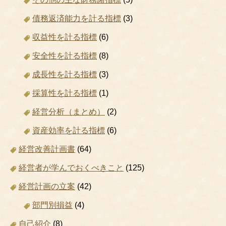
債務返済能力を計る指標
(3)
収益性を計る指標
(6)
安全性を計る指標
(8)
成長性を計る指標
(3)
採算性を計る指標
(1)
経営分析（まとめ）
(2)
資産効率を計る指標
(6)
経営改善計画書
(64)
経営者が学んでおくべきこと
(125)
経営計画の立案
(42)
部門別損益
(4)
自己紹介
(8)