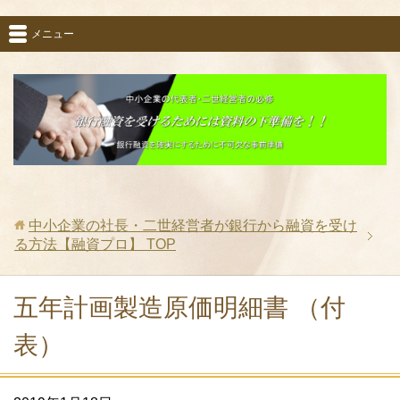
メニュー
中小企業の社長・二世経営者が銀行から融資を受け
る方法【融資プロ】
TOP
五年計画製造原価明細書 （付
表）