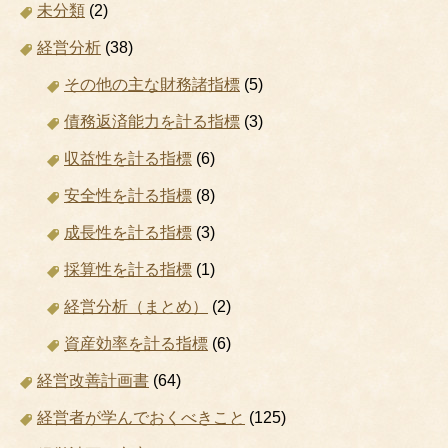
未分類
(2)
経営分析
(38)
その他の主な財務諸指標
(5)
債務返済能力を計る指標
(3)
収益性を計る指標
(6)
安全性を計る指標
(8)
成長性を計る指標
(3)
採算性を計る指標
(1)
経営分析（まとめ）
(2)
資産効率を計る指標
(6)
経営改善計画書
(64)
経営者が学んでおくべきこと
(125)