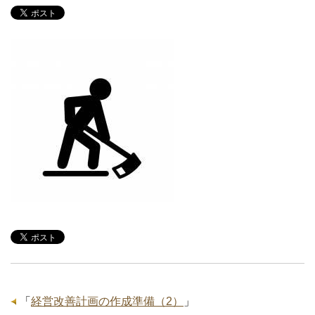
「
経営改善計画の作成準備（2）
」