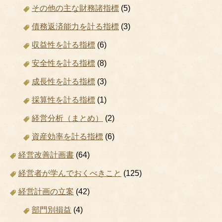
その他の主な財務諸指標
(5)
債務返済能力を計る指標
(3)
収益性を計る指標
(6)
安全性を計る指標
(8)
成長性を計る指標
(3)
採算性を計る指標
(1)
経営分析（まとめ）
(2)
資産効率を計る指標
(6)
経営改善計画書
(64)
経営者が学んでおくべきこと
(125)
経営計画の立案
(42)
部門別損益
(4)