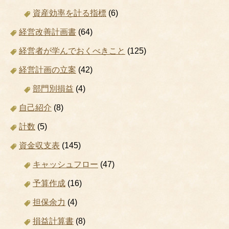
資産効率を計る指標
(6)
経営改善計画書
(64)
経営者が学んでおくべきこと
(125)
経営計画の立案
(42)
部門別損益
(4)
自己紹介
(8)
計数
(5)
資金収支表
(145)
キャッシュフロー
(47)
予算作成
(16)
担保余力
(4)
損益計算書
(8)