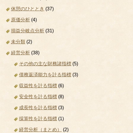
休憩のひととき
(37)
原価分析
(4)
損益分岐点分析
(31)
未分類
(2)
経営分析
(38)
その他の主な財務諸指標
(5)
債務返済能力を計る指標
(3)
収益性を計る指標
(6)
安全性を計る指標
(8)
成長性を計る指標
(3)
採算性を計る指標
(1)
経営分析（まとめ）
(2)