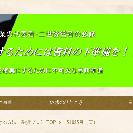
計画書
休憩のひととき
自
ける方法【融資プロ】
TOP
51期5月（実）