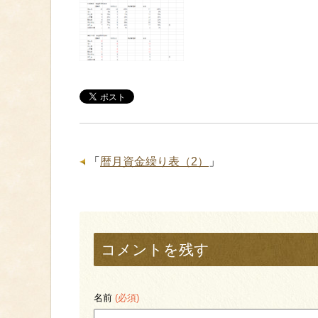
「
暦月資金繰り表（2）
」
コメントを残す
名前
(必須)