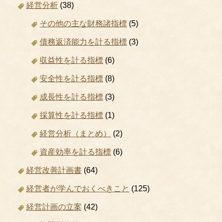
経営分析
(38)
その他の主な財務諸指標
(5)
債務返済能力を計る指標
(3)
収益性を計る指標
(6)
安全性を計る指標
(8)
成長性を計る指標
(3)
採算性を計る指標
(1)
経営分析（まとめ）
(2)
資産効率を計る指標
(6)
経営改善計画書
(64)
経営者が学んでおくべきこと
(125)
経営計画の立案
(42)