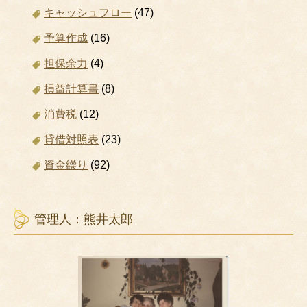
キャッシュフロー
(47)
予算作成
(16)
担保余力
(4)
損益計算書
(8)
消費税
(12)
貸借対照表
(23)
資金繰り
(92)
管理人：熊井太郎