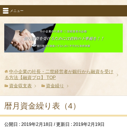
メニュー
中小企業の社長・二世経営者が銀行から融資を受け
る方法【融資プロ】
TOP
資金収支表
資金繰り
暦月資金繰り表（4）
公開日 :
2019年2月18日
/ 更新日 :
2019年2月19日