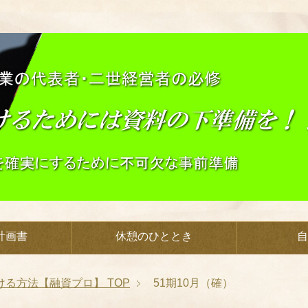
計画書
休憩のひととき
自
ける方法【融資プロ】
TOP
51期10月（確）