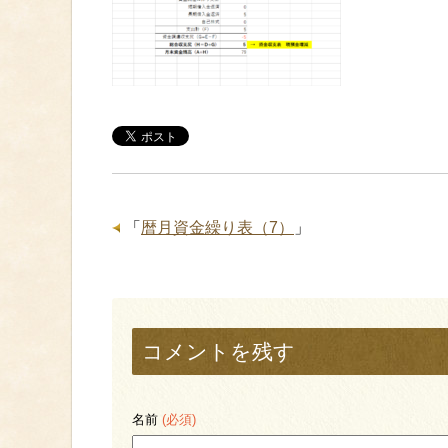
「
暦月資金繰り表（7）
」
コメントを残す
名前
(必須)