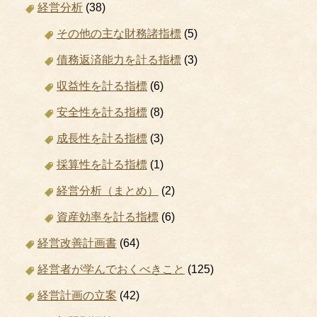
経営分析
(38)
その他の主な財務諸指標
(5)
債務返済能力を計る指標
(3)
収益性を計る指標
(6)
安全性を計る指標
(8)
成長性を計る指標
(3)
採算性を計る指標
(1)
経営分析（まとめ）
(2)
資産効率を計る指標
(6)
経営改善計画書
(64)
経営者が学んでおくべきこと
(125)
経営計画の立案
(42)