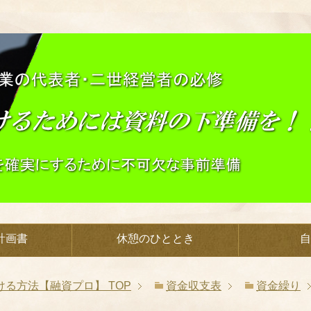
計画書
休憩のひととき
自
ける方法【融資プロ】
TOP
資金収支表
資金繰り