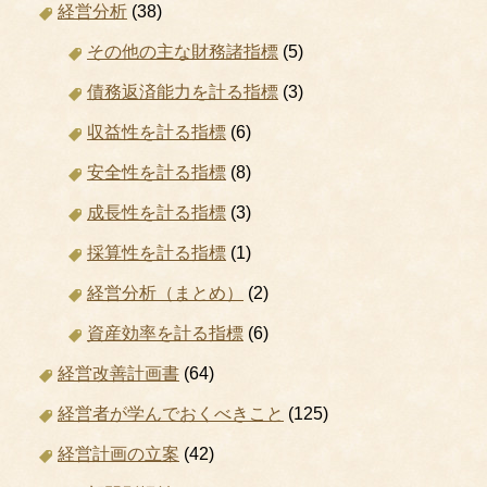
経営分析
(38)
その他の主な財務諸指標
(5)
債務返済能力を計る指標
(3)
収益性を計る指標
(6)
安全性を計る指標
(8)
成長性を計る指標
(3)
採算性を計る指標
(1)
経営分析（まとめ）
(2)
資産効率を計る指標
(6)
経営改善計画書
(64)
経営者が学んでおくべきこと
(125)
経営計画の立案
(42)