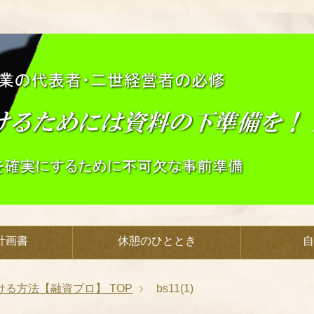
計画書
休憩のひととき
自
ける方法【融資プロ】
TOP
bs11(1)