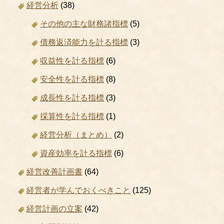
経営分析
(38)
その他の主な財務諸指標
(5)
債務返済能力を計る指標
(3)
収益性を計る指標
(6)
安全性を計る指標
(8)
成長性を計る指標
(3)
採算性を計る指標
(1)
経営分析（まとめ）
(2)
資産効率を計る指標
(6)
経営改善計画書
(64)
経営者が学んでおくべきこと
(125)
経営計画の立案
(42)