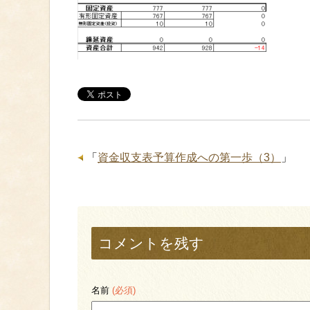
「
資金収支表予算作成への第一歩（3）
」
コメントを残す
名前
(必須)