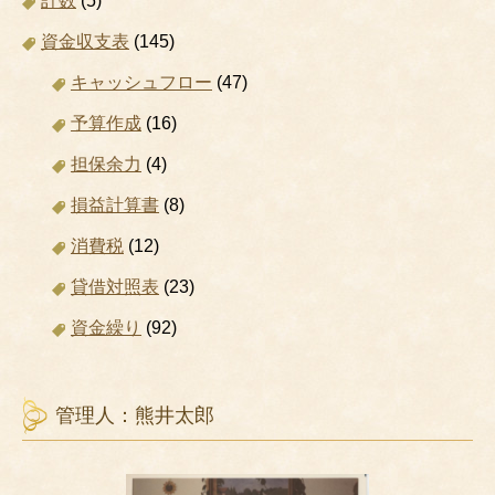
計数
(5)
資金収支表
(145)
キャッシュフロー
(47)
予算作成
(16)
担保余力
(4)
損益計算書
(8)
消費税
(12)
貸借対照表
(23)
資金繰り
(92)
管理人：熊井太郎