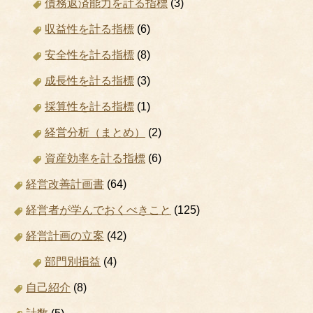
債務返済能力を計る指標
(3)
収益性を計る指標
(6)
安全性を計る指標
(8)
成長性を計る指標
(3)
採算性を計る指標
(1)
経営分析（まとめ）
(2)
資産効率を計る指標
(6)
経営改善計画書
(64)
経営者が学んでおくべきこと
(125)
経営計画の立案
(42)
部門別損益
(4)
自己紹介
(8)