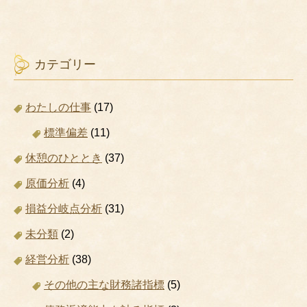
カテゴリー
わたしの仕事
(17)
標準偏差
(11)
休憩のひととき
(37)
原価分析
(4)
損益分岐点分析
(31)
未分類
(2)
経営分析
(38)
その他の主な財務諸指標
(5)