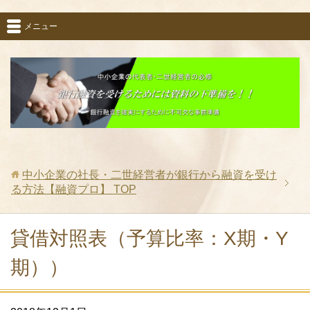
メニュー
中小企業の社長・二世経営者が銀行から融資を受け
る方法【融資プロ】
TOP
貸借対照表（予算比率：X期・Y
期））