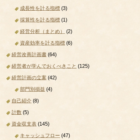
成長性を計る指標
(3)
採算性を計る指標
(1)
経営分析（まとめ）
(2)
資産効率を計る指標
(6)
経営改善計画書
(64)
経営者が学んでおくべきこと
(125)
経営計画の立案
(42)
部門別損益
(4)
自己紹介
(8)
計数
(5)
資金収支表
(145)
キャッシュフロー
(47)