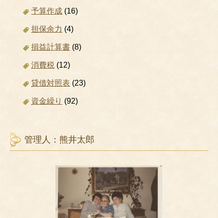
予算作成
(16)
担保余力
(4)
損益計算書
(8)
消費税
(12)
貸借対照表
(23)
資金繰り
(92)
管理人：熊井太郎