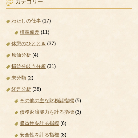
カテゴリー
わたしの仕事
(17)
標準偏差
(11)
休憩のひととき
(37)
原価分析
(4)
損益分岐点分析
(31)
未分類
(2)
経営分析
(38)
その他の主な財務諸指標
(5)
債務返済能力を計る指標
(3)
収益性を計る指標
(6)
安全性を計る指標
(8)