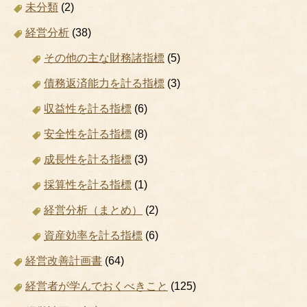
未分類
(2)
経営分析
(38)
その他の主な財務諸指標
(5)
債務返済能力を計る指標
(3)
収益性を計る指標
(6)
安全性を計る指標
(8)
成長性を計る指標
(3)
採算性を計る指標
(1)
経営分析（まとめ）
(2)
資産効率を計る指標
(6)
経営改善計画書
(64)
経営者が学んでおくべきこと
(125)