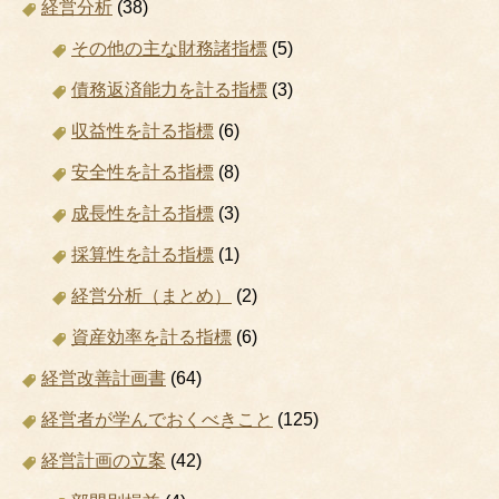
経営分析
(38)
その他の主な財務諸指標
(5)
債務返済能力を計る指標
(3)
収益性を計る指標
(6)
安全性を計る指標
(8)
成長性を計る指標
(3)
採算性を計る指標
(1)
経営分析（まとめ）
(2)
資産効率を計る指標
(6)
経営改善計画書
(64)
経営者が学んでおくべきこと
(125)
経営計画の立案
(42)