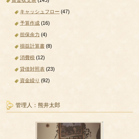
資金収支表
(145)
キャッシュフロー
(47)
予算作成
(16)
担保余力
(4)
損益計算書
(8)
消費税
(12)
貸借対照表
(23)
資金繰り
(92)
管理人：熊井太郎