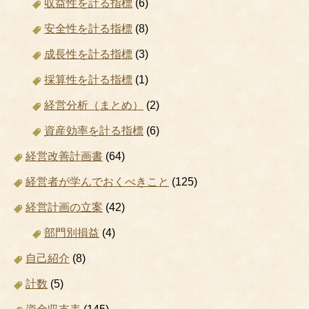
収益性を計る指標
(6)
安全性を計る指標
(8)
成長性を計る指標
(3)
採算性を計る指標
(1)
経営分析（まとめ）
(2)
資産効率を計る指標
(6)
経営改善計画書
(64)
経営者が学んでおくべきこと
(125)
経営計画の立案
(42)
部門別損益
(4)
自己紹介
(8)
計数
(5)