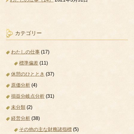
カテゴリー
わたしの仕事
(17)
標準偏差
(11)
休憩のひととき
(37)
原価分析
(4)
損益分岐点分析
(31)
未分類
(2)
経営分析
(38)
その他の主な財務諸指標
(5)