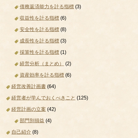
債務返済能力を計る指標
(3)
収益性を計る指標
(6)
安全性を計る指標
(8)
成長性を計る指標
(3)
採算性を計る指標
(1)
経営分析（まとめ）
(2)
資産効率を計る指標
(6)
経営改善計画書
(64)
経営者が学んでおくべきこと
(125)
経営計画の立案
(42)
部門別損益
(4)
自己紹介
(8)