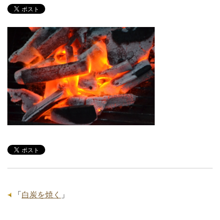
「
白炭を焼く
」