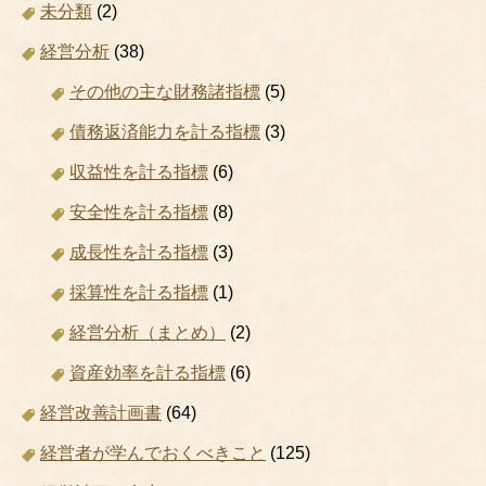
未分類
(2)
経営分析
(38)
その他の主な財務諸指標
(5)
債務返済能力を計る指標
(3)
収益性を計る指標
(6)
安全性を計る指標
(8)
成長性を計る指標
(3)
採算性を計る指標
(1)
経営分析（まとめ）
(2)
資産効率を計る指標
(6)
経営改善計画書
(64)
経営者が学んでおくべきこと
(125)