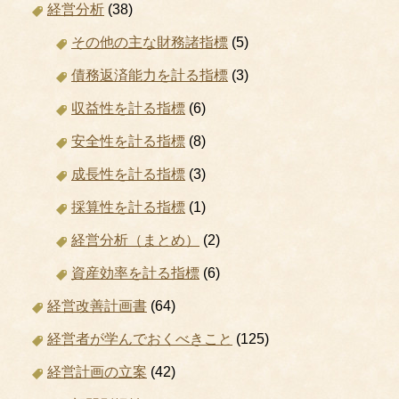
経営分析
(38)
その他の主な財務諸指標
(5)
債務返済能力を計る指標
(3)
収益性を計る指標
(6)
安全性を計る指標
(8)
成長性を計る指標
(3)
採算性を計る指標
(1)
経営分析（まとめ）
(2)
資産効率を計る指標
(6)
経営改善計画書
(64)
経営者が学んでおくべきこと
(125)
経営計画の立案
(42)