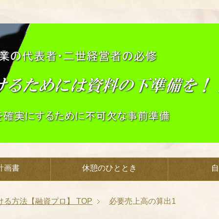
計画書
休憩のひととき
自
ける方法【融資プロ】
TOP
必要売上高の算出1