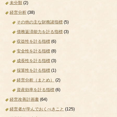
未分類
(2)
経営分析
(38)
その他の主な財務諸指標
(5)
債務返済能力を計る指標
(3)
収益性を計る指標
(6)
安全性を計る指標
(8)
成長性を計る指標
(3)
採算性を計る指標
(1)
経営分析（まとめ）
(2)
資産効率を計る指標
(6)
経営改善計画書
(64)
経営者が学んでおくべきこと
(125)