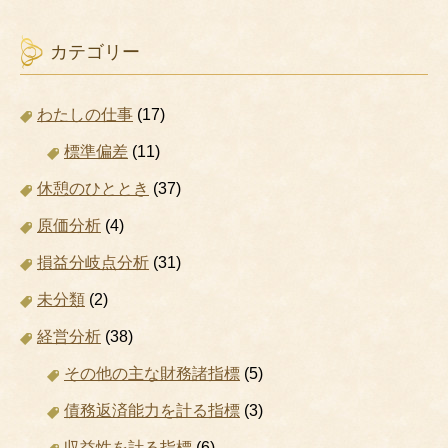
カテゴリー
わたしの仕事
(17)
標準偏差
(11)
休憩のひととき
(37)
原価分析
(4)
損益分岐点分析
(31)
未分類
(2)
経営分析
(38)
その他の主な財務諸指標
(5)
債務返済能力を計る指標
(3)
収益性を計る指標
(6)