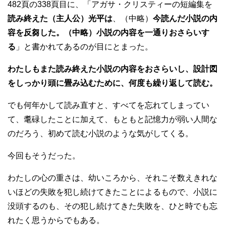
482頁の338頁目に、「アガサ・クリスティーの短編集を
読み終えた（主人公）光平は
、（中略）
今読んだ小説の内
容を反芻した。（中略）小説の内容を一通りおさらいす
る
」と書かれてあるのが目にとまった。
わたしもまた読み終えた小説の内容をおさらいし、設計図
をしっかり頭に畳み込むために、何度も繰り返して読む。
でも何年かして読み直すと、すべてを忘れてしまってい
て、耄碌したことに加えて、もともと記憶力が弱い人間な
のだろう、初めて読む小説のような気がしてくる。
今回もそうだった。
わたしの心の重さは、幼いころから、それこそ数えきれな
いほどの失敗を犯し続けてきたことによるもので、小説に
没頭するのも、その犯し続けてきた失敗を、ひと時でも忘
れたく思うからでもある。