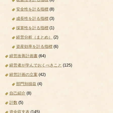
安全性を計る指標
(8)
成長性を計る指標
(3)
採算性を計る指標
(1)
経営分析（まとめ）
(2)
資産効率を計る指標
(6)
経営改善計画書
(64)
経営者が学んでおくべきこと
(125)
経営計画の立案
(42)
部門別損益
(4)
自己紹介
(8)
計数
(5)
資金収支表
(145)