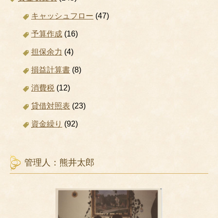
キャッシュフロー
(47)
予算作成
(16)
担保余力
(4)
損益計算書
(8)
消費税
(12)
貸借対照表
(23)
資金繰り
(92)
管理人：熊井太郎